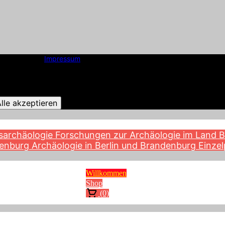
Impressum
lle akzeptieren
sarchäologie
Forschungen zur Archäologie im Land 
denburg
Archäologie in Berlin und Brandenburg
Einzel
Willkommen
Shop
(0)